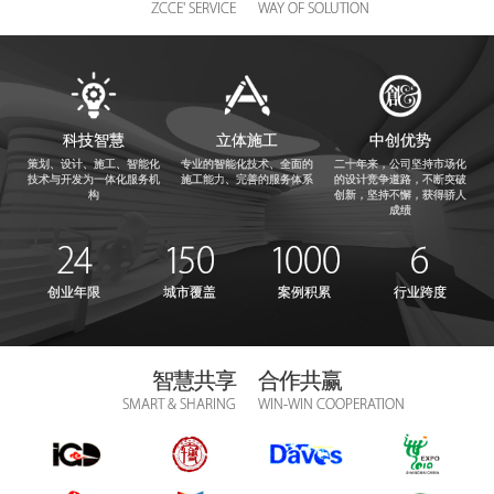
ZCCE' SERVICE
WAY OF SOLUTION
科技智慧
立体施工
中创优势
策划、设计、施工、智能化
专业的智能化技术、全面的
二十年来，公司坚持市场化
技术与开发为一体化服务机
施工能力、完善的服务体系
的设计竞争道路，不断突破
构
创新，坚持不懈，获得骄人
成绩
24
150
1000
6
创业年限
城市覆盖
案例积累
行业跨度
智慧共享
合作共赢
SMART & SHARING
WIN-WIN COOPERATION