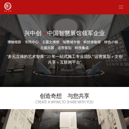
Toggl
navig
兴中创
中国智慧展馆领军企业
博物馆群
市民中心
主题文博馆
智慧城市馆
科技体验馆
特色小镇
主题乐园
运营策划
科技集成
“多元立体的艺术智库” “20 年一站式施工专业团队” “运营策划 + 文创
共享 + 互联网平台”
创造奇想
与您共享
CREATE A WHIM, TO SHARE WITH YOU
文博馆